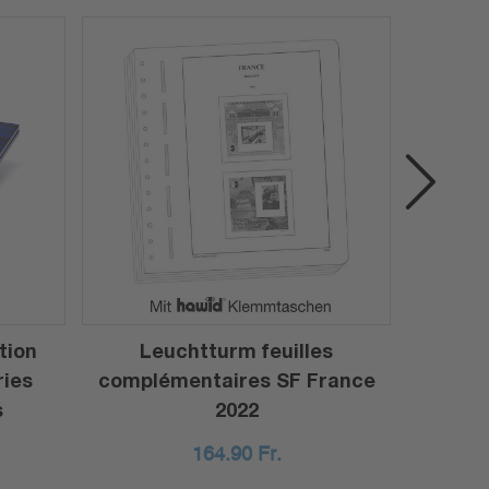
tion
Leuchtturm feuilles
Feui
ries
complémentaires SF France
Opti
s
2022
164.90
Fr.