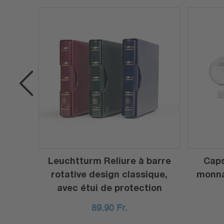
ues
Leuchtturm Reliure à barre
Caps
 lot
rotative design classique,
monna
avec étui de protection
89.90
Fr.