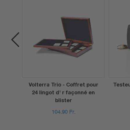
 25
Volterra Trio - Coffret pour
Teste
ondes
24 lingot d' r façonné en
blister
104.90
Fr.