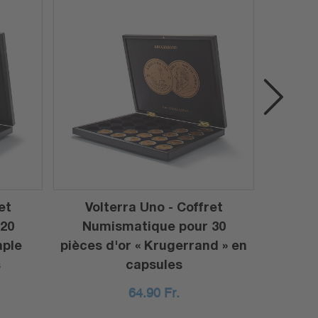
et
Volterra Uno - Coffret
Ultra
20
Numismatique pour 30
pour 
aple
pièces d'or « Krugerrand » en
(32,6
s
capsules
64.90
Fr.