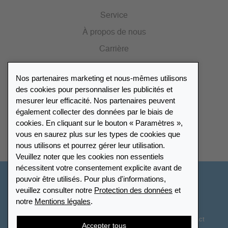
Service
À propos de nous
Carrière
Presse
Nos partenaires marketing et nous-mêmes utilisons
Catalogue
des cookies pour personnaliser les publicités et
mesurer leur efficacité. Nos partenaires peuvent
également collecter des données par le biais de
Répertoire des revendeurs
cookies. En cliquant sur le bouton « Paramètres »,
vous en saurez plus sur les types de cookies que
Trouver Leuchtturm
nous utilisons et pourrez gérer leur utilisation.
Veuillez noter que les cookies non essentiels
nécessitent votre consentement explicite avant de
pouvoir être utilisés. Pour plus d'informations,
Suisse - Français
veuillez consulter notre
Protection des données
et
notre
Mentions légales
.
Paramètres des cookies
Protection des données
Déclaration d’accessibilité
Plan du site
CGV
Contact
Accepter tous