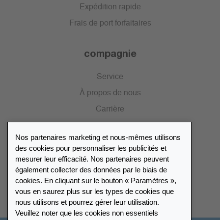
Expédition rapide
Frais de port forfaitaires
compagnie
Service
À propos de nous
Carrière
Presse
Nos partenaires marketing et nous-mêmes utilisons
Catalogue
des cookies pour personnaliser les publicités et
mesurer leur efficacité. Nos partenaires peuvent
également collecter des données par le biais de
Répertoire des revendeurs
cookies. En cliquant sur le bouton « Paramètres »,
vous en saurez plus sur les types de cookies que
Trouver Leuchtturm
nous utilisons et pourrez gérer leur utilisation.
Veuillez noter que les cookies non essentiels