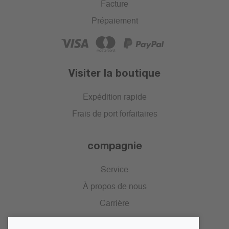
Facture
Prépaiement
Visiter la boutique
Expédition rapide
Frais de port forfaitaires
compagnie
Service
À propos de nous
Carrière
Presse