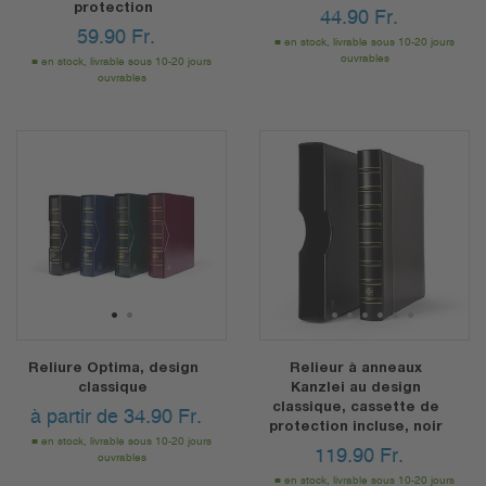
protection
44.90
Fr.
59.90
Fr.
en stock, livrable sous 10-20 jours
ouvrables
en stock, livrable sous 10-20 jours
ouvrables
1
2
1
2
3
4
5
6
7
Reliure Optima, design
Relieur à anneaux
classique
Kanzlei au design
classique, cassette de
à partir de
34.90
Fr.
protection incluse, noir
en stock, livrable sous 10-20 jours
119.90
Fr.
ouvrables
en stock, livrable sous 10-20 jours