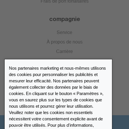
Frais de port forfaitaires
compagnie
Service
À propos de nous
Carrière
Presse
Nos partenaires marketing et nous-mêmes utilisons
Catalogue
des cookies pour personnaliser les publicités et
mesurer leur efficacité. Nos partenaires peuvent
également collecter des données par le biais de
Répertoire des revendeurs
cookies. En cliquant sur le bouton « Paramètres »,
vous en saurez plus sur les types de cookies que
Trouver Leuchtturm
nous utilisons et pourrez gérer leur utilisation.
Veuillez noter que les cookies non essentiels
nécessitent votre consentement explicite avant de
pouvoir être utilisés. Pour plus d'informations,
Suisse - Français