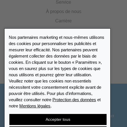
Service
À propos de nous
Carrière
Presse
Nos partenaires marketing et nous-mêmes utilisons
Catalogue
des cookies pour personnaliser les publicités et
mesurer leur efficacité. Nos partenaires peuvent
également collecter des données par le biais de
Répertoire des revendeurs
cookies. En cliquant sur le bouton « Paramètres »,
vous en saurez plus sur les types de cookies que
Trouver Leuchtturm
nous utilisons et pourrez gérer leur utilisation.
Veuillez noter que les cookies non essentiels
nécessitent votre consentement explicite avant de
pouvoir être utilisés. Pour plus d'informations,
Suisse - Français
veuillez consulter notre
Protection des données
et
notre
Mentions légales
.
Paramètres des cookies
Protection des données
Déclaration d’accessibilité
Plan du site
CGV
Contact
Accepter tous