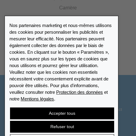
Carrière
Presse
Nos partenaires marketing et nous-mêmes utilisons
Catalogue
des cookies pour personnaliser les publicités et
mesurer leur efficacité. Nos partenaires peuvent
également collecter des données par le biais de
Répertoire des revendeurs
cookies. En cliquant sur le bouton « Paramètres »,
vous en saurez plus sur les types de cookies que
Trouver Leuchtturm
nous utilisons et pourrez gérer leur utilisation.
Veuillez noter que les cookies non essentiels
nécessitent votre consentement explicite avant de
pouvoir être utilisés. Pour plus d'informations,
Suisse - Français
veuillez consulter notre
Protection des données
et
notre
Mentions légales
.
Paramètres des cookies
Protection des données
Déclaration d’accessibilité
Plan du site
CGV
Contact
Accepter tous
Droit de rétractation
Résilier le contrat
Refuser tout