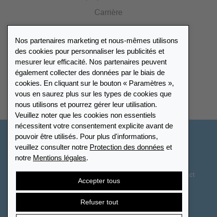
Carrière
Presse
Nos partenaires marketing et nous-mêmes utilisons
Catalogue
des cookies pour personnaliser les publicités et
mesurer leur efficacité. Nos partenaires peuvent
également collecter des données par le biais de
Répertoire des revendeurs
cookies. En cliquant sur le bouton « Paramètres »,
vous en saurez plus sur les types de cookies que
Trouver Leuchtturm
nous utilisons et pourrez gérer leur utilisation.
Veuillez noter que les cookies non essentiels
nécessitent votre consentement explicite avant de
pouvoir être utilisés. Pour plus d'informations,
Suisse - Français
veuillez consulter notre
Protection des données
et
notre
Mentions légales
.
Paramètres des cookies
Protection des données
Déclaration d’accessibilité
Plan du site
CGV
Contact
Accepter tous
Droit de rétractation
Résilier le contrat
Refuser tout