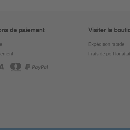
ons de paiement
Visiter la bout
re
Expédition rapide
iement
Frais de port forfaita