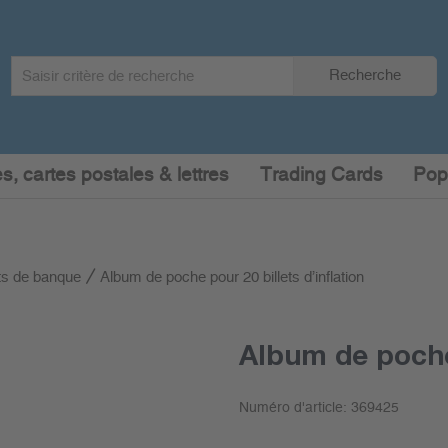
Search
Recherche
term
:
s, cartes postales & lettres
Trading Cards
Pop
ets de banque
Album de poche pour 20 billets d’inflation
Album de poche 
Numéro d'article:
369425