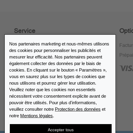
Service
Opti
Nos partenaires marketing et nous-mêmes utilisons
Politique de retour de 30 jours
Factu
des cookies pour personnaliser les publicités et
Cryptage SSL
Prépa
mesurer leur efficacité. Nos partenaires peuvent
également collecter des données par le biais de
FAQ
cookies. En cliquant sur le bouton « Paramètres »,
vous en saurez plus sur les types de cookies que
nous utilisons et pourrez gérer leur utilisation.
Veuillez noter que les cookies non essentiels
nécessitent votre consentement explicite avant de
Répertoire des revendeurs
pouvoir être utilisés. Pour plus d'informations,
veuillez consulter notre
Protection des données
et
notre
Mentions légales
.
Trouver Leuchtturm
Accepter tous