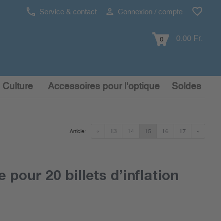
Service & contact
Connexion / compte
0.00 Fr.
0
 Culture
Accessoires pour l'optique
Soldes
«
13
14
15
16
17
»
Article:
pour 20 billets d’inflation