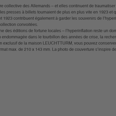
re collective des Allemands – et elles continuent de traumatise
es presses à billets tournaient de plus en plus vite en 1923 et qu
t 1923 contribuent également à garder les souvenirs de l’hyperin
ollection convoitées.
’une des éditions de fortune locales – l’hyperinflation reste un
ou endommagée dans le tourbillon des années de crise, la recher
lbum exclusif de la maison LEUCHTTURM, vous pouvez conserver 
 format max. de 210 x 143 mm. La photo de couverture s’inspire de