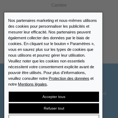
Carrière
Presse
Nos partenaires marketing et nous-mêmes utilisons
Catalogue
des cookies pour personnaliser les publicités et
mesurer leur efficacité. Nos partenaires peuvent
également collecter des données par le biais de
Répertoire des revendeurs
cookies. En cliquant sur le bouton « Paramètres »,
vous en saurez plus sur les types de cookies que
Trouver Leuchtturm
nous utilisons et pourrez gérer leur utilisation.
Veuillez noter que les cookies non essentiels
nécessitent votre consentement explicite avant de
pouvoir être utilisés. Pour plus d'informations,
Suisse - Français
veuillez consulter notre
Protection des données
et
notre
Mentions légales
.
Paramètres des cookies
Protection des données
Déclaration d’accessibilité
Plan du site
CGV
Contact
Accepter tous
Droit de rétractation
Résilier le contrat
Refuser tout