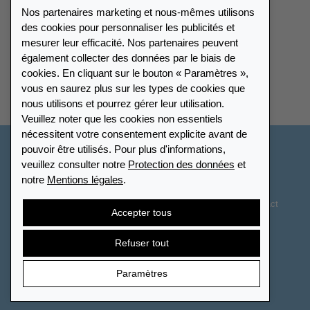
Nos partenaires marketing et nous-mêmes utilisons
Catalogue
des cookies pour personnaliser les publicités et
mesurer leur efficacité. Nos partenaires peuvent
également collecter des données par le biais de
Répertoire des revendeurs
cookies. En cliquant sur le bouton « Paramètres »,
vous en saurez plus sur les types de cookies que
Trouver Leuchtturm
nous utilisons et pourrez gérer leur utilisation.
Veuillez noter que les cookies non essentiels
nécessitent votre consentement explicite avant de
pouvoir être utilisés. Pour plus d'informations,
Suisse - Français
veuillez consulter notre
Protection des données
et
notre
Mentions légales
.
Paramètres des cookies
Protection des données
Déclaration d’accessibilité
Plan du site
CGV
Contact
Accepter tous
Droit de rétractation
Résilier le contrat
Refuser tout
Paramètres
© 2026 LEUCHTTURM. Tous droits réservés.