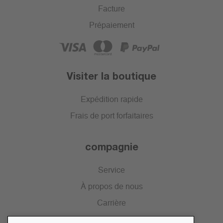
Facture
Prépaiement
Visiter la boutique
Expédition rapide
Frais de port forfaitaires
compagnie
Service
À propos de nous
Carrière
Presse