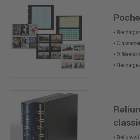
Poche
• Recharges
• Classeme
• Différents
• Recharges
Reliu
classi
• Reliure à 