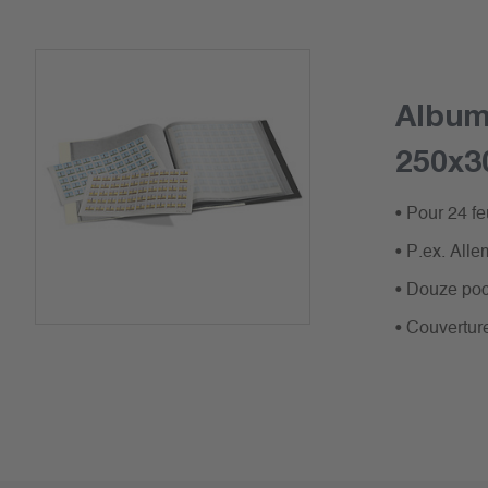
Album 
250x
• Pour 24 fe
• P.ex. All
• Douze poch
• Couvertur