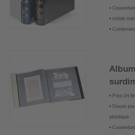
• Couverture
• solide mé
• Contenanc
Album 
surdi
• Pour 24 f
• Douze poch
plastique
• Couvertur