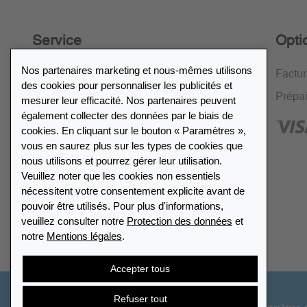
Service
Opti
Nos partenaires marketing et nous-mêmes utilisons
Politique de retour de 30 jours
Factu
des cookies pour personnaliser les publicités et
Cryptage SSL
Prépa
mesurer leur efficacité. Nos partenaires peuvent
également collecter des données par le biais de
FAQ
cookies. En cliquant sur le bouton « Paramètres »,
vous en saurez plus sur les types de cookies que
nous utilisons et pourrez gérer leur utilisation.
Veuillez noter que les cookies non essentiels
nécessitent votre consentement explicite avant de
Répertoire des revendeurs
pouvoir être utilisés. Pour plus d'informations,
veuillez consulter notre
Protection des données
et
notre
Mentions légales
.
Trouver Leuchtturm
Accepter tous
Refuser tout