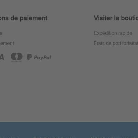
ons de paiement
Visiter la bout
re
Expédition rapide
iement
Frais de port forfaita