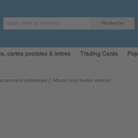
Search
Recherche
term
:
s, cartes postales & lettres
Trading Cards
Pop
accessoires philatélique
Albums pour feuilles entières