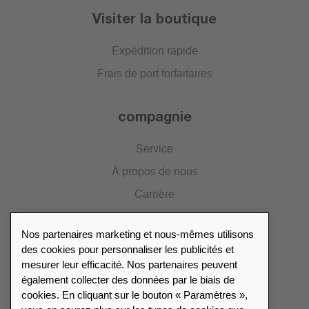
Visiter la boutique
Expédition rapide
Frais de port forfaitaires
compagnie
Service
À propos de nous
Carrière
Presse
Nos partenaires marketing et nous-mêmes utilisons
Catalogue
des cookies pour personnaliser les publicités et
mesurer leur efficacité. Nos partenaires peuvent
également collecter des données par le biais de
Répertoire des revendeurs
cookies. En cliquant sur le bouton « Paramètres »,