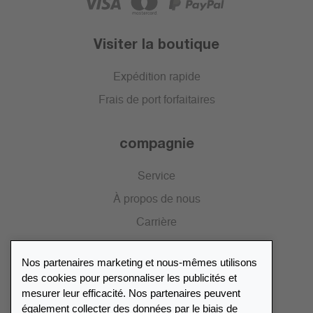
Visiter la boutique
Expédition rapide
Frais de port forfaitaires
compagnie
Service
À propos de nous
Carrière
Presse
Nos partenaires marketing et nous-mêmes utilisons
Catalogue
des cookies pour personnaliser les publicités et
mesurer leur efficacité. Nos partenaires peuvent
également collecter des données par le biais de
Répertoire des revendeurs