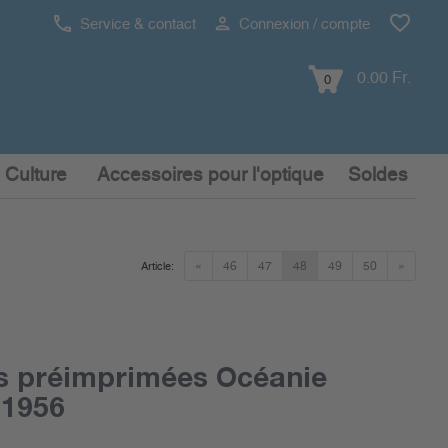
Service & contact
Connexion / compte
0.00 Fr.
0
 Culture
Accessoires pour l'optique
Soldes
«
46
47
48
49
50
»
Article:
s préimprimées Océanie
-1956