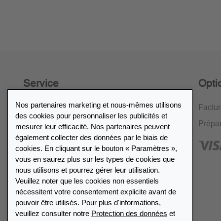
Service
Opti
Nos partenaires marketing et nous-mêmes utilisons
Politique de retour de 30 jours
Factu
des cookies pour personnaliser les publicités et
Cryptage SSL
Prépa
mesurer leur efficacité. Nos partenaires peuvent
également collecter des données par le biais de
FAQ
cookies. En cliquant sur le bouton « Paramètres »,
vous en saurez plus sur les types de cookies que
nous utilisons et pourrez gérer leur utilisation.
Veuillez noter que les cookies non essentiels
nécessitent votre consentement explicite avant de
Répertoire des revendeurs
pouvoir être utilisés. Pour plus d'informations,
veuillez consulter notre
Protection des données
et