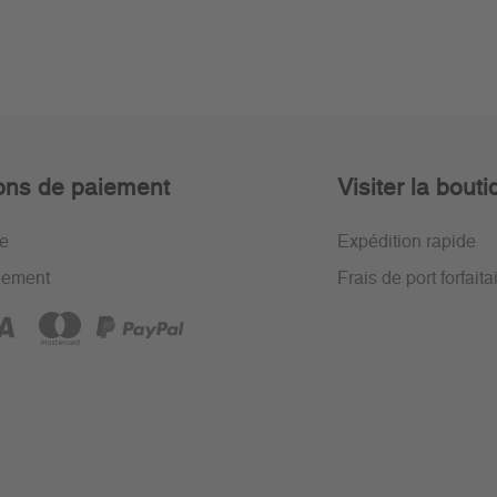
ons de paiement
Visiter la bout
re
Expédition rapide
iement
Frais de port forfaita