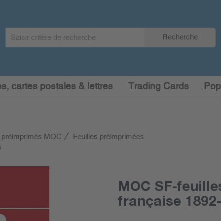
Search
Recherche
term
:
s, cartes postales & lettres
Trading Cards
Pop
 préimprimés MOC
Feuilles préimprimées
6
MOC SF-feuille
française 1892