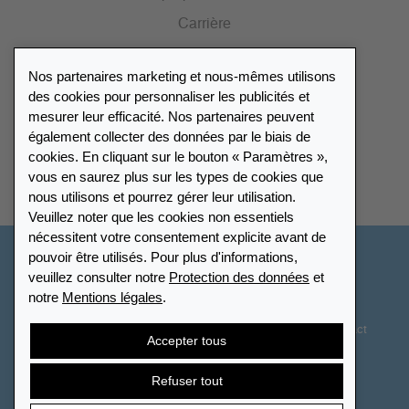
Carrière
Presse
Nos partenaires marketing et nous-mêmes utilisons
Catalogue
des cookies pour personnaliser les publicités et
mesurer leur efficacité. Nos partenaires peuvent
également collecter des données par le biais de
Répertoire des revendeurs
cookies. En cliquant sur le bouton « Paramètres »,
vous en saurez plus sur les types de cookies que
Trouver Leuchtturm
nous utilisons et pourrez gérer leur utilisation.
Veuillez noter que les cookies non essentiels
nécessitent votre consentement explicite avant de
pouvoir être utilisés. Pour plus d'informations,
Suisse - Français
veuillez consulter notre
Protection des données
et
notre
Mentions légales
.
Paramètres des cookies
Protection des données
Déclaration d’accessibilité
Plan du site
CGV
Contact
Accepter tous
Droit de rétractation
Résilier le contrat
Refuser tout