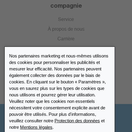
compagnie
Service
À propos de nous
Carrière
Presse
Nos partenaires marketing et nous-mêmes utilisons
Catalogue
des cookies pour personnaliser les publicités et
mesurer leur efficacité. Nos partenaires peuvent
également collecter des données par le biais de
Répertoire des revendeurs
cookies. En cliquant sur le bouton « Paramètres »,
vous en saurez plus sur les types de cookies que
Trouver Leuchtturm
nous utilisons et pourrez gérer leur utilisation.
Veuillez noter que les cookies non essentiels
nécessitent votre consentement explicite avant de
pouvoir être utilisés. Pour plus d'informations,
Suisse - Français
veuillez consulter notre
Protection des données
et
notre
Mentions légales
.
Paramètres des cookies
Protection des données