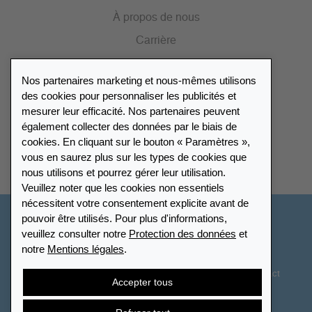
À propos de nous
Carrière
Presse
Nos partenaires marketing et nous-mêmes utilisons
Catalogue
des cookies pour personnaliser les publicités et
mesurer leur efficacité. Nos partenaires peuvent
également collecter des données par le biais de
Répertoire des revendeurs
cookies. En cliquant sur le bouton « Paramètres »,
vous en saurez plus sur les types de cookies que
Trouver Leuchtturm
nous utilisons et pourrez gérer leur utilisation.
Veuillez noter que les cookies non essentiels
nécessitent votre consentement explicite avant de
pouvoir être utilisés. Pour plus d'informations,
Suisse - Français
veuillez consulter notre
Protection des données
et
notre
Mentions légales
.
Paramètres des cookies
Protection des données
Déclaration d’accessibilité
Plan du site
CGV
Contact
Accepter tous
Droit de rétractation
Résilier le contrat