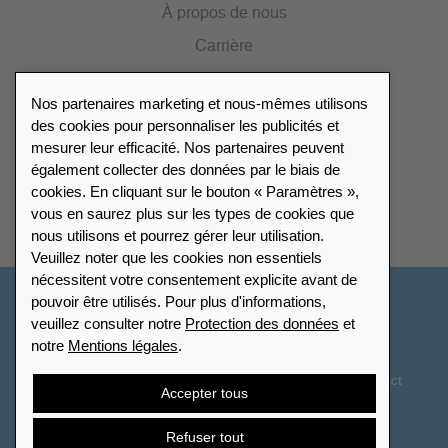
À propos de nous
Carrière
Presse
Nos partenaires marketing et nous-mêmes utilisons
Catalogue
des cookies pour personnaliser les publicités et
mesurer leur efficacité. Nos partenaires peuvent
également collecter des données par le biais de
Répertoire des revendeurs
cookies. En cliquant sur le bouton « Paramètres »,
vous en saurez plus sur les types de cookies que
Trouver Leuchtturm
nous utilisons et pourrez gérer leur utilisation.
Veuillez noter que les cookies non essentiels
nécessitent votre consentement explicite avant de
pouvoir être utilisés. Pour plus d'informations,
Suisse - Français
veuillez consulter notre
Protection des données
et
notre
Mentions légales
.
Paramètres des cookies
Protection des données
Déclaration d’accessibilité
Plan du site
CGV
Contact
Accepter tous
Droit de rétractation
Résilier le contrat
Refuser tout