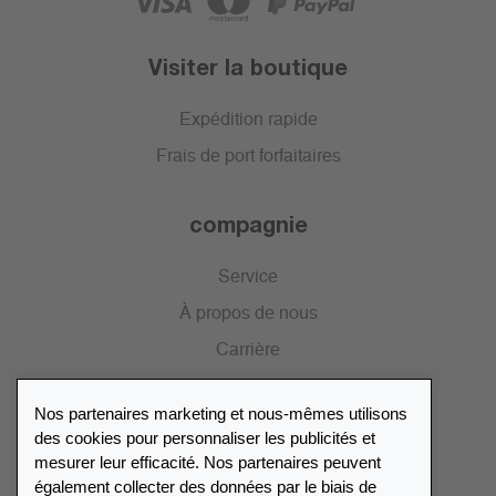
Visiter la boutique
Expédition rapide
Frais de port forfaitaires
compagnie
Service
À propos de nous
Carrière
Presse
Nos partenaires marketing et nous-mêmes utilisons
Catalogue
des cookies pour personnaliser les publicités et
mesurer leur efficacité. Nos partenaires peuvent
également collecter des données par le biais de
Répertoire des revendeurs