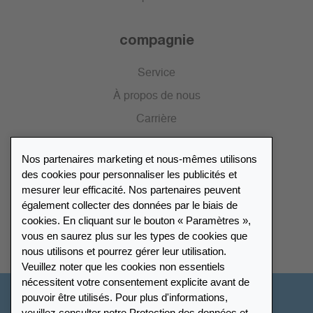
compagnie
Service
À propos de nous
Carrière
Presse
Nos partenaires marketing et nous-mêmes utilisons
Catalogue
des cookies pour personnaliser les publicités et
mesurer leur efficacité. Nos partenaires peuvent
également collecter des données par le biais de
Répertoire des revendeurs
cookies. En cliquant sur le bouton « Paramètres »,
vous en saurez plus sur les types de cookies que
Trouver Leuchtturm
nous utilisons et pourrez gérer leur utilisation.
Veuillez noter que les cookies non essentiels
nécessitent votre consentement explicite avant de
pouvoir être utilisés. Pour plus d'informations,
Suisse - Français
veuillez consulter notre
Protection des données
et