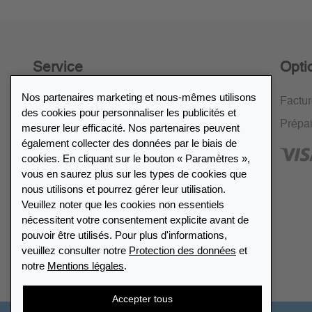
Service
Opti
Nos partenaires marketing et nous-mêmes utilisons
Politique de retour de 30 jours
Factu
des cookies pour personnaliser les publicités et
Cryptage SSL
Prépa
mesurer leur efficacité. Nos partenaires peuvent
également collecter des données par le biais de
FAQ
cookies. En cliquant sur le bouton « Paramètres »,
vous en saurez plus sur les types de cookies que
nous utilisons et pourrez gérer leur utilisation.
Veuillez noter que les cookies non essentiels
nécessitent votre consentement explicite avant de
Répertoire des revendeurs
pouvoir être utilisés. Pour plus d'informations,
veuillez consulter notre
Protection des données
et
notre
Mentions légales
.
Trouver Leuchtturm
Accepter tous