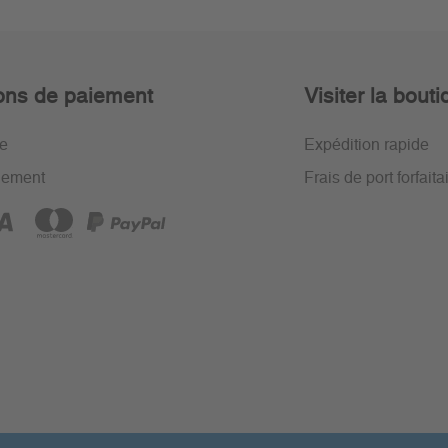
ons de paiement
Visiter la bout
re
Expédition rapide
iement
Frais de port forfaita