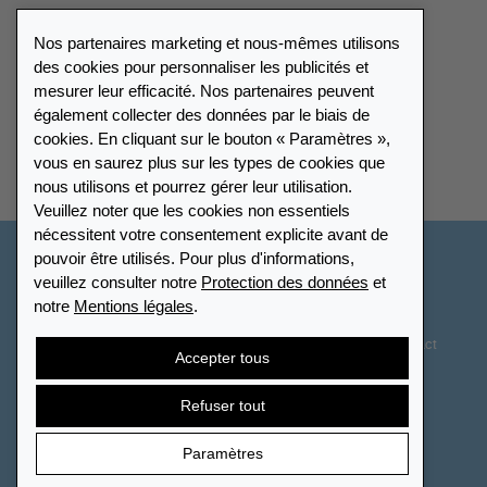
Presse
Nos partenaires marketing et nous-mêmes utilisons
Catalogue
des cookies pour personnaliser les publicités et
mesurer leur efficacité. Nos partenaires peuvent
également collecter des données par le biais de
Répertoire des revendeurs
cookies. En cliquant sur le bouton « Paramètres »,
vous en saurez plus sur les types de cookies que
Trouver Leuchtturm
nous utilisons et pourrez gérer leur utilisation.
Veuillez noter que les cookies non essentiels
nécessitent votre consentement explicite avant de
pouvoir être utilisés. Pour plus d'informations,
Suisse - Français
veuillez consulter notre
Protection des données
et
notre
Mentions légales
.
Paramètres des cookies
Protection des données
Déclaration d’accessibilité
Plan du site
CGV
Contact
Accepter tous
Droit de rétractation
Résilier le contrat
Refuser tout
Paramètres
© 2026 LEUCHTTURM. Tous droits réservés.