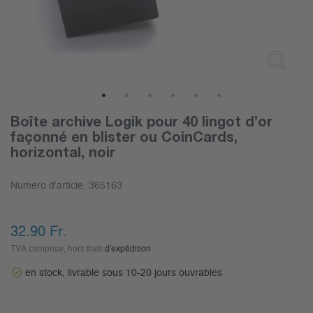
1
2
3
4
5
6
Boîte archive Logik pour 40 lingot d’or
façonné en blister ou CoinCards,
horizontal, noir
Numéro d'article:
365163
32.90
Fr.
TVA comprise, hors frais
d'expédition
en stock, livrable sous 10-20 jours ouvrables