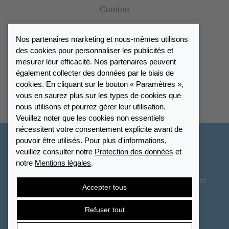
Carrière
Presse
Nos partenaires marketing et nous-mêmes utilisons
Catalogue
des cookies pour personnaliser les publicités et
mesurer leur efficacité. Nos partenaires peuvent
également collecter des données par le biais de
Répertoire des revendeurs
cookies. En cliquant sur le bouton « Paramètres »,
vous en saurez plus sur les types de cookies que
Trouver Leuchtturm
nous utilisons et pourrez gérer leur utilisation.
Veuillez noter que les cookies non essentiels
nécessitent votre consentement explicite avant de
pouvoir être utilisés. Pour plus d'informations,
Suisse - Français
veuillez consulter notre
Protection des données
et
notre
Mentions légales
.
Paramètres des cookies
Protection des données
Déclaration d’accessibilité
Plan du site
CGV
Contact
Accepter tous
Droit de rétractation
Résilier le contrat
Refuser tout