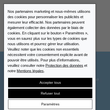
Presse
Nos partenaires marketing et nous-mêmes utilisons
Catalogue
des cookies pour personnaliser les publicités et
mesurer leur efficacité. Nos partenaires peuvent
également collecter des données par le biais de
Répertoire des revendeurs
cookies. En cliquant sur le bouton « Paramètres »,
vous en saurez plus sur les types de cookies que
Trouver Leuchtturm
nous utilisons et pourrez gérer leur utilisation.
Veuillez noter que les cookies non essentiels
nécessitent votre consentement explicite avant de
pouvoir être utilisés. Pour plus d'informations,
Suisse - Français
veuillez consulter notre
Protection des données
et
notre
Mentions légales
.
Paramètres des cookies
Protection des données
Déclaration d’accessibilité
Plan du site
CGV
Contact
Accepter tous
Droit de rétractation
Résilier le contrat
Refuser tout
Paramètres
© 2026 LEUCHTTURM. Tous droits réservés.