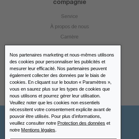
compagnie
Service
À propos de nous
Carrière
Presse
Nos partenaires marketing et nous-mêmes utilisons
Catalogue
des cookies pour personnaliser les publicités et
mesurer leur efficacité. Nos partenaires peuvent
également collecter des données par le biais de
Répertoire des revendeurs
cookies. En cliquant sur le bouton « Paramètres »,
vous en saurez plus sur les types de cookies que
Trouver Leuchtturm
nous utilisons et pourrez gérer leur utilisation.
Veuillez noter que les cookies non essentiels
nécessitent votre consentement explicite avant de
pouvoir être utilisés. Pour plus d'informations,
Suisse - Français
veuillez consulter notre
Protection des données
et
notre
Mentions légales
.
Paramètres des cookies
Protection des données