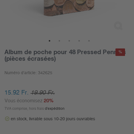
1
2
3
4
5
Album de poche pour 48 Pressed Pennies
%
(pièces écrasées)
Numéro d'article:
342625
15.92 Fr.
19.90 Fr.
Vous économisez
20%
TVA comprise, hors frais
d'expédition
en stock, livrable sous 10-20 jours ouvrables